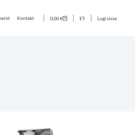
nerid
Kontakt
0,00
€
ET
Logi sisse