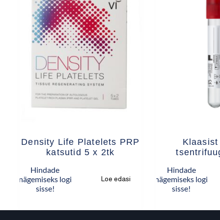
Density Life Platelets PRP
Klaasist
katsutid 5 x 2tk
tsentrifu
Hindade
Hindade
nägemiseks logi
nägemiseks logi
Loe edasi
sisse!
sisse!