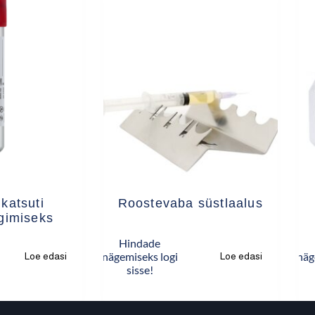
 katsuti
Roostevaba süstlaalus
ugimiseks
Hindade
nägemiseks logi
näg
Loe edasi
Loe edasi
sisse!