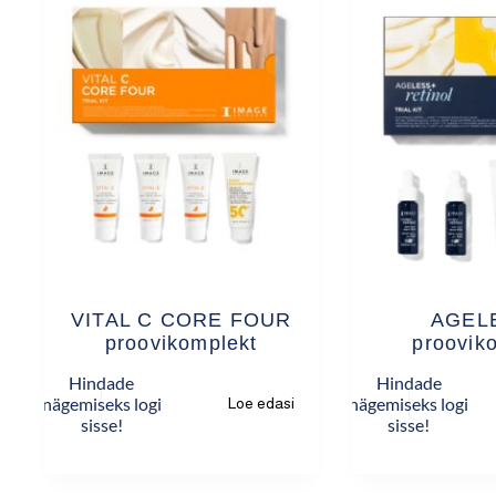
VITAL C CORE FOUR
AGEL
proovikomplekt
proovik
Hindade
Hindade
nägemiseks logi
nägemiseks logi
Loe edasi
sisse!
sisse!