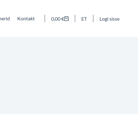
nerid
Kontakt
0,00
€
ET
Logi sisse