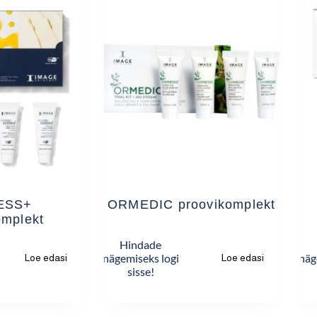
ESS+
ORMEDIC proovikomplekt
omplekt
Hindade
nägemiseks logi
näg
Loe edasi
Loe edasi
sisse!