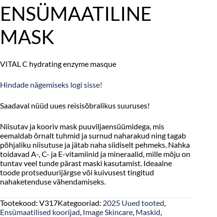
ENSÜMAATILINE
MASK
VITAL C hydrating enzyme masque
Hindade nägemiseks logi sisse!
Saadaval nüüd uues reisisõbralikus suuruses!
Niisutav ja kooriv mask puuviljaensüümidega, mis
eemaldab õrnalt tuhmid ja surnud naharakud ning tagab
põhjaliku niisutuse ja jätab naha siidiselt pehmeks. Nahka
toidavad A-, C- ja E-vitamiinid ja mineraalid, mille mõju on
tuntav veel tunde pärast maski kasutamist. Ideaalne
toode protseduurijärgse või kuivusest tingitud
nahaketenduse vähendamiseks.
Tootekood:
V317
Kategooriad:
2025 Uued tooted
,
Ensümaatilised koorijad
,
Image Skincare
,
Maskid
,