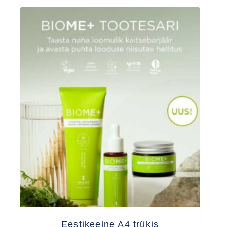
Eestikeelne A4 trükis