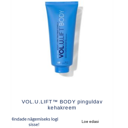
VOL.U.LIFT™ BODY pinguldav
kehakreem
Hindade nägemiseks logi
Loe edasi
sisse!