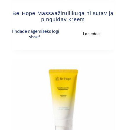
Be-Hope Massaažirullikuga niisutav ja
pinguldav kreem
Hindade nägemiseks logi
Loe edasi
sisse!