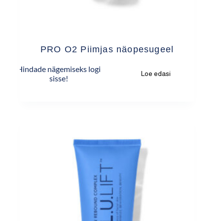
PRO O2 Piimjas näopesugeel
Hindade nägemiseks logi
Loe edasi
sisse!