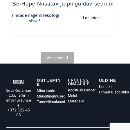
Be-Hope Niisutav ja pinguldav seerum
Hindade nägemiseks logi
Loe edasi
sisse!
Veel tooteid
OSTLEMIN
PROFESSI
ÜLDINE
ONAALILE
E
Kontakt
Suur-Sõjamäe
Koolituskalender
Minu konto
Privaatsuspoliitika
13a, Tallinn
Meist
Müügitingimused
info@ursum.e
Materjalid
Tarnevõimalused
e
+372 522 45
85