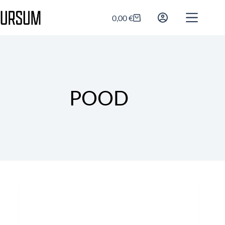
0,00
€
POOD