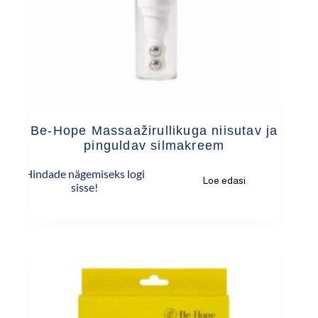
Be-Hope Massaažirullikuga niisutav ja
pinguldav silmakreem
Hindade nägemiseks logi
Loe edasi
sisse!